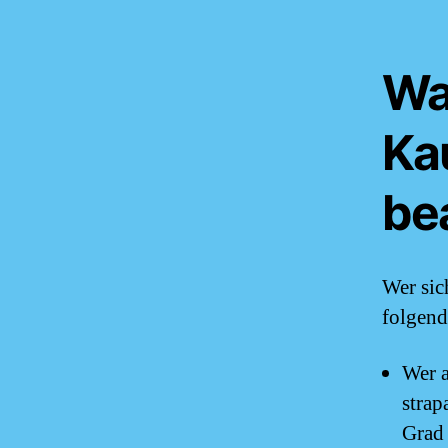
Wa
Ka
be
Wer sic
folgend
Wer a
strap
Grad 