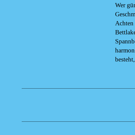
Wer gün
Geschma
Achten 
Bettlak
Spannbe
harmon
besteht,