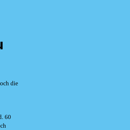
u
noch die
d. 60
uch