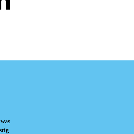
n
twas
stig