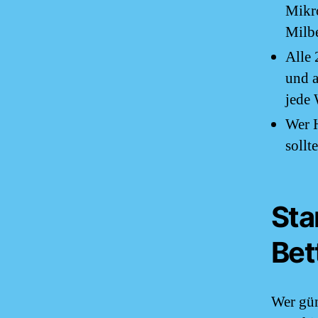
Mikro
Milbe
Alle 
und a
jede
Wer H
sollt
Sta
Bet
Wer gün