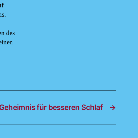
uf
ns.
en des
einen
Geheimnis für besseren Schlaf
→