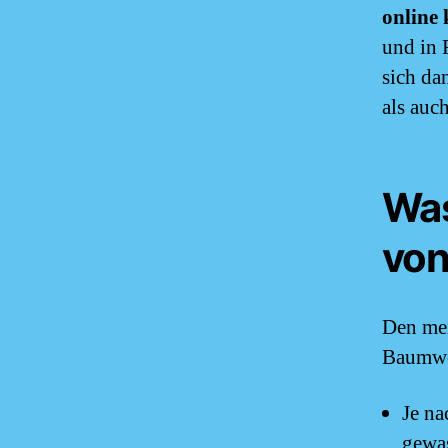
online
und in 
sich da
als auch
Was
von
Den mei
Baumwol
Je na
gewas