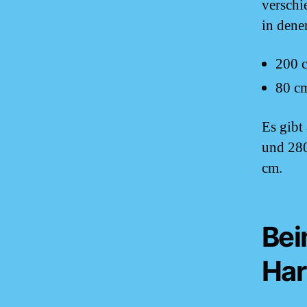
verschi
in dene
200 
80 c
Es gibt
und 280
cm.
Bei
Har