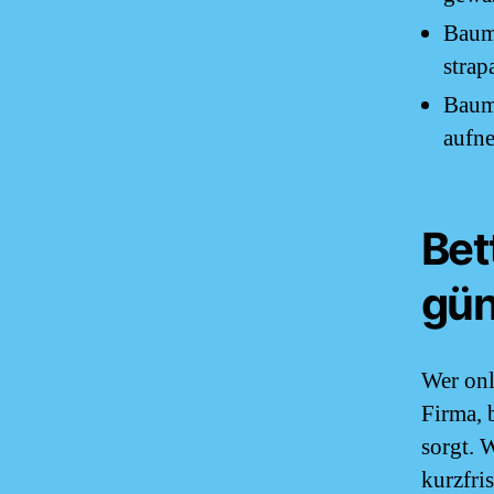
Baumw
strap
Baum
aufne
Bet
gün
Wer onl
Firma, 
sorgt. 
kurzfris