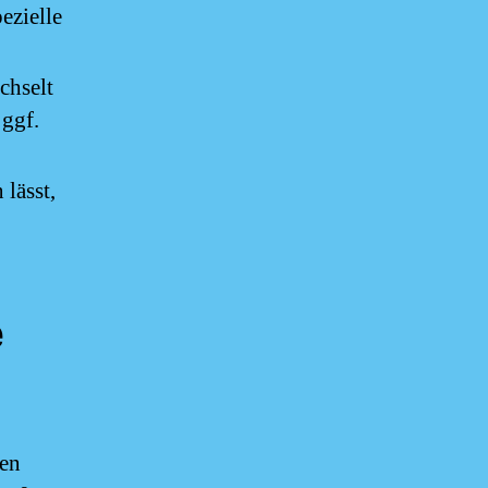
ezielle
chselt
 ggf.
lässt,
e
hen