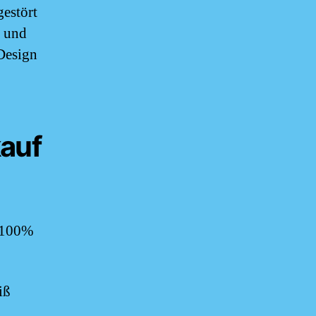
gestört
n und
Design
kauf
s 100%
iß