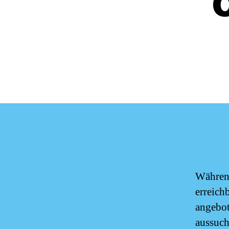
Während
erreich
angebot
aussuc