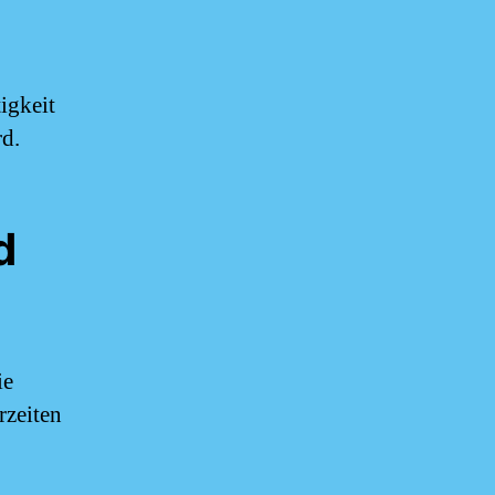
igkeit
d.
d
ie
rzeiten