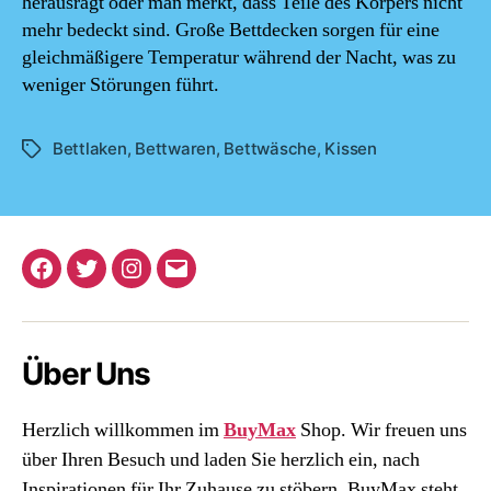
herausragt oder man merkt, dass Teile des Körpers nicht
mehr bedeckt sind. Große Bettdecken sorgen für eine
gleichmäßigere Temperatur während der Nacht, was zu
weniger Störungen führt.
Bettlaken
,
Bettwaren
,
Bettwäsche
,
Kissen
Schlagwörter
Facebook
Twitter
Instagram
E-
Mail
Über Uns
Herzlich willkommen im
BuyMax
Shop. Wir freuen uns
über Ihren Besuch und laden Sie herzlich ein, nach
Inspirationen für Ihr Zuhause zu stöbern. BuyMax steht