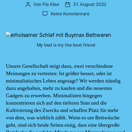
Von
Pia Klee
31. August 2022
Beitragsautor
Beitragsdatum
zu
Keine Kommentare
Bettdecken:
Das
Geheimnis
für
My bed is my the best friend
besseren
Schlaf
Unsere Gesellschaft neigt dazu, zwei verschiedene
Meinungen zu vertreten: Ist größer besser, oder ist
minimalistisches Leben angesagt? Wir werden ständig
dazu angehalten, mehr zu kaufen und die neuesten
Gadgets zu erwerben. Minimalisten hingegen
konzentrieren sich auf den tieferen Sinn und die
Kultivierung des Zwecks und schaffen Platz für mehr
von dem, was wirklich zählt. Wenn es um Bettwäsche
geht, sind sich beide Seiten einig, dass eine übergroße